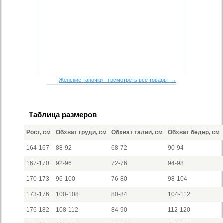
Женские тапочки - посмотреть все товары →
Таблица размеров
Рост, см
Обхват груди, см
Обхват талии, см
Обхват бедер, см
164-167
88-92
68-72
90-94
167-170
92-96
72-76
94-98
170-173
96-100
76-80
98-104
173-176
100-108
80-84
104-112
176-182
108-112
84-90
112-120