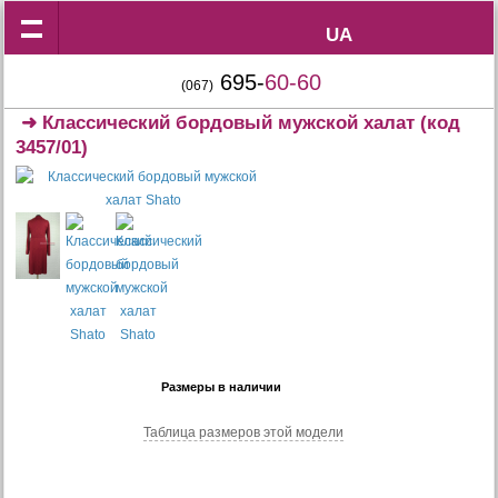
UA
UA
695-
60-60
(067)
➜
Классический бордовый мужской халат
(код
3457/01)
Размеры в наличии
Таблица размеров этой модели