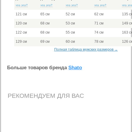
что это?
что это?
что это?
что это?
что эт
121 см
65 см
52 см
62 см
135 с
120 см
68 см
53 см
71 см
149 с
122 см
68 см
55 см
74 см
163 с
129 см
69 см
60 см
78 см
126 с
Полная таблица мужских размеров →
Больше товаров бренда
Shato
РЕКОМЕНДУЕМ ДЛЯ ВАС