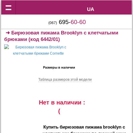
UA
UA
695-
60-60
(067)
➜
Бирюзовая пижама Brooklyn с клетчатыми
брюками
(код 6442/01)
Размеры в наличии
Таблица размеров этой модели
Нет в наличии :
(
Купить
бирюзовая пижама brooklyn с