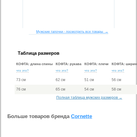
Мужские тапочки - посмотреть все товары →
Таблица размеров
КОФТА: длина спины
КОФТА: рукава
КОФТА: плечи
КОФТА: ширин
что это?
что это?
что это?
что это?
73 см
62 см
51 см
56 см
76 см
65 см
54 см
58 см
Полная таблица мужских размеров →
Больше товаров бренда
Cornette