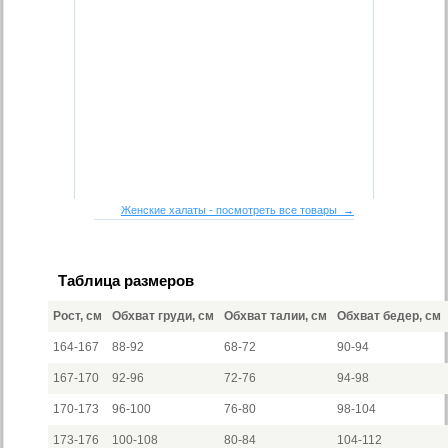
Женские халаты - посмотреть все товары →
Таблица размеров
Рост, см
Обхват груди, см
Обхват талии, см
Обхват бедер, см
164-167
88-92
68-72
90-94
167-170
92-96
72-76
94-98
170-173
96-100
76-80
98-104
173-176
100-108
80-84
104-112