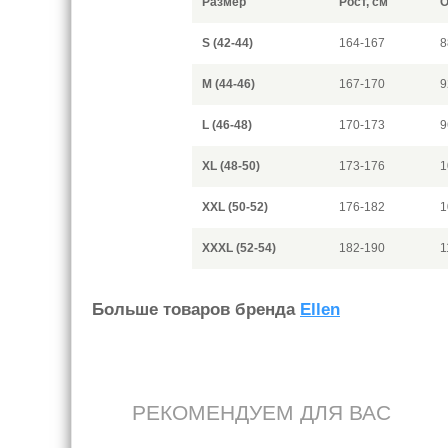
Размер
Рост, см
О
S (42-44)
164-167
8
M (44-46)
167-170
9
L (46-48)
170-173
9
XL (48-50)
173-176
1
XXL (50-52)
176-182
1
XXXL (52-54)
182-190
1
Больше товаров бренда
Ellen
РЕКОМЕНДУЕМ ДЛЯ ВАС