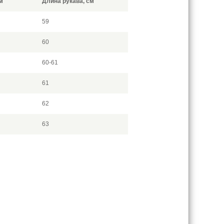
м
Длина рукава, см
59
60
60-61
61
62
63