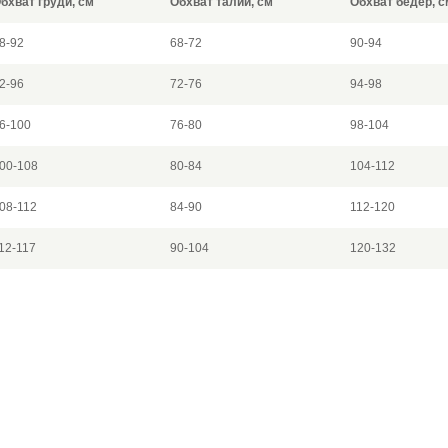
бхват груди, см
Обхват талии, см
Обхват бедер, с
8-92
68-72
90-94
2-96
72-76
94-98
6-100
76-80
98-104
00-108
80-84
104-112
08-112
84-90
112-120
12-117
90-104
120-132