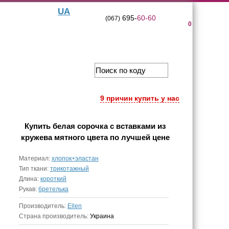
UA
695-
60-60
(067)
0
9 причин купить у нас
Купить
белая сорочка с вставками из
кружева мятного цвета
по лучшей цене
Материал:
хлопок+эластан
Тип ткани:
трикотажный
Длина:
короткий
Рукав:
бретелька
Производитель:
Ellen
Страна производитель:
Украина