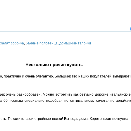
,
халат сорочка
,
банные полотенца
,
домашние тапочки
Несколько причин купить:
но, практично и очень элегантно. Большинство наших покупателей выбирают
ек очень разнообразен. Можно встретить как безумно дорогие итальянские
на 60m.com.ua специально подобран по оптимальному сочетанию цена/кач
ость. Покажите свои стройные ножки! Вы ведь дома. Коротенькая ночнушка 