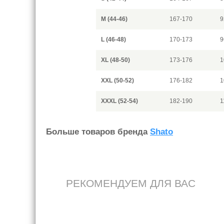
M (44-46)
167-170
9
L (46-48)
170-173
9
XL (48-50)
173-176
1
XXL (50-52)
176-182
1
XXXL (52-54)
182-190
1
Больше товаров бренда
Shato
РЕКОМЕНДУЕМ ДЛЯ ВАС