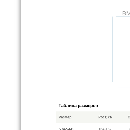
В
Таблица размеров
Размер
Рост, см
О
S (42-44)
164-167
8