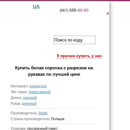
UA
695-
60-60
(067)
0
9 причин купить у нас
Купить
белая сорочка с разрезом на
рукавах
по лучшей цене
Материал:
полиэстер
Тип ткани:
трикотажный
Длина:
средний
Рукав:
длинный
Производитель:
Shato
Страна производитель:
Польша
Упаковка:
прозрачный пакет