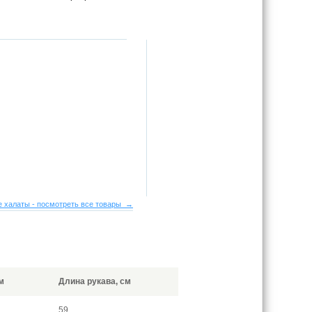
 халаты - посмотреть все товары →
м
Длина рукава, см
59