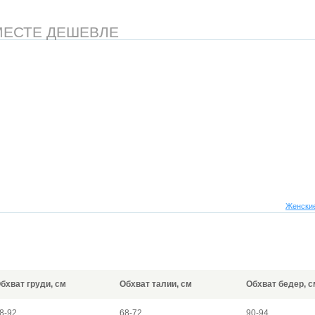
МЕСТЕ ДЕШЕВЛЕ
Женские
бхват груди, см
Обхват талии, см
Обхват бедер, с
8-92
68-72
90-94