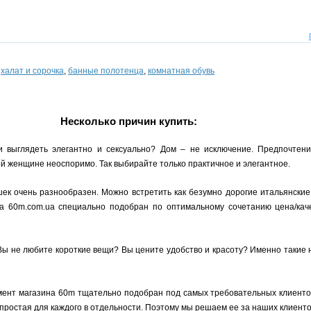
,
халат и сорочка
,
банные полотенца
,
комнатная обувь
Несколько причин купить:
и выглядеть элегантно и сексуально? Дом – не исключение. Предпочтен
 женщине неоспоримо. Так выбирайте только практичное и элегантное.
ек очень разнообразен. Можно встретить как безумно дорогие итальянские
на 60m.com.ua специально подобран по оптимальному сочетанию цена/кач
Вы не любите короткие вещи? Вы цените удобство и красоту? Именно такие
мент магазина 60m тщательно подобран под самых требовательных клиентов,
простая для каждого в отдельности. Поэтому мы решаем ее за наших клиенто