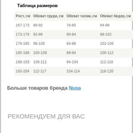
Таблица размеров
Рост, см
Обхват груди, см
Обхват талии, см
Обхват бедер, см
167-173
88-92
76-80
94-98
173-179
92-96
80-84
98-102
179-185
96-100
84-88
102-106
185-188
100-108
88-94
106-112
188-193
108-112
94-104
112-118
193-204
112-117
104-114
118-126
Больше товаров бренда
Nusa
РЕКОМЕНДУЕМ ДЛЯ ВАС