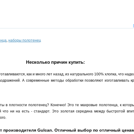
енца
,
наборы полотенец
Несколько причин купить:
тавливаются, как и много лет назад, из натурального 100% хлопка, что над
раздражений. А современные методы обработки позволяют изготавливать кр
рты в плотности полотенец? Конечно! Это те махровые полотенца, к кото
 что ни на есть - стандарт. Это золотая середина между быстротой впи
ого.
т производителя Gulcan. Отличный выбор по отличный ценам. 