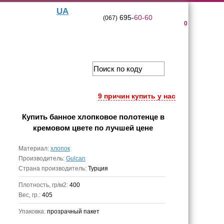
UA
695-
60-60
(067)
0
9 причин купить у нас
Купить
банное хлопковое полотенце в
кремовом цвете
по лучшей цене
Материал:
хлопок
Производитель:
Gulcan
Страна производитель:
Турция
Плотность, гр/м2:
400
Вес, гр.:
405
Упаковка:
прозрачный пакет