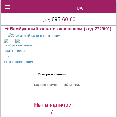
UA
UA
695-
60-60
(067)
➜
Бамбуковый халат с капюшоном
(код 2729/01)
Размеры в наличии
Таблица размеров этой модели
Нет в наличии :
(