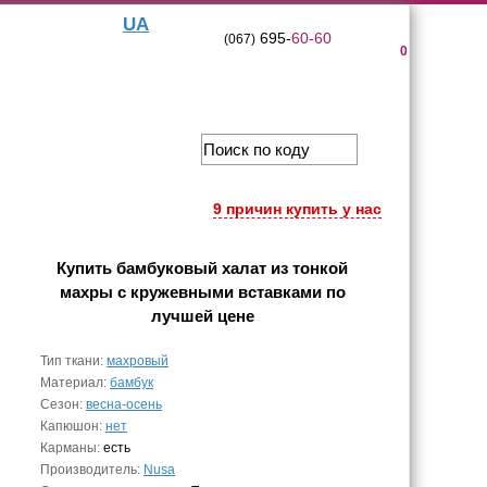
UA
695-
60-60
(067)
0
9 причин купить у нас
Купить
бамбуковый халат из тонкой
махры с кружевными вставками
по
лучшей цене
Тип ткани:
махровый
Материал:
бамбук
Сезон:
весна-осень
Капюшон:
нет
Карманы:
есть
Производитель:
Nusa