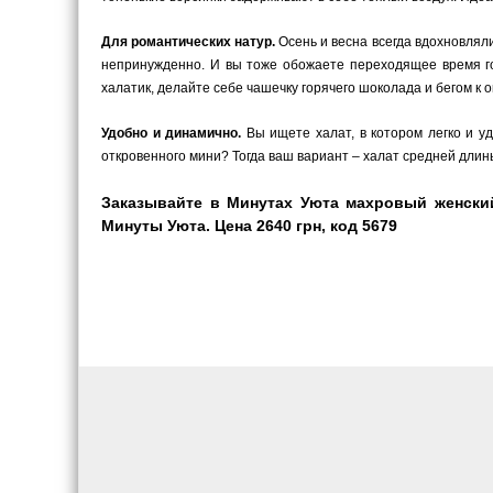
Для романтических натур.
Осень и весна всегда вдохновляли
непринужденно. И вы тоже обожаете переходящее время г
халатик, делайте себе чашечку горячего шоколада и бегом к о
Удобно и динамично.
Вы ищете халат, в котором легко и у
откровенного мини? Тогда ваш вариант – халат средней длины
Заказывайте в Минутах Уюта махровый женский
Минуты Уюта. Цена 2640 грн, код 5679