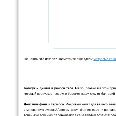
Не нашли что искали? Посмотрите еще здесь:
махровые хала
Бамбук – дышит в унисон тебе.
Мягко, словно шелком прик
который пропускает воздух и бережет вашу кожу от бактерий
Действие фена и термоса.
Махровый халат для вашего тела –
и мгновенную сухость! А потом, вдруг, фен исчезает и появ
тоненькие ворсинки задерживают в себе теплый воздух! Иде