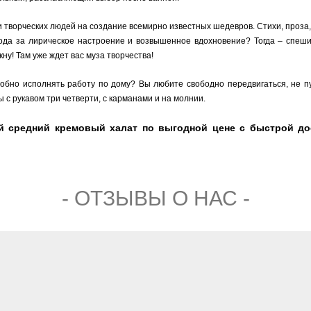
 творческих людей на создание всемирно известных шедевров. Стихи, проза,
ода за лирическое настроение и возвышенное вдохновение? Тогда – спеш
кну! Там уже ждет вас муза творчества!
добно исполнять работу по дому? Вы любите свободно передвигаться, не 
 с рукавом три четверти, с карманами и на молнии.
 средний кремовый халат по выгодной цене с быстрой дос
- ОТЗЫВЫ О НАС -