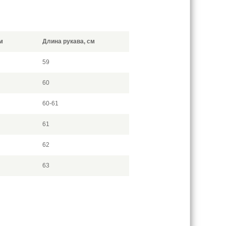
м
Длина рукава, см
59
60
60-61
61
62
63