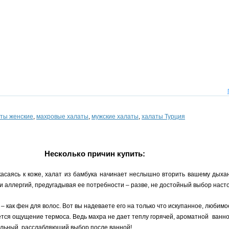
ты женские
,
махровые халаты
,
мужские халаты
,
халаты Турция
Несколько причин купить:
асаясь к коже, халат из бамбука начинает неслышно вторить вашему дыха
 и аллергий, предугадывая ее потребности – разве, не достойный выбор наст
 как фен для волос. Вот вы надеваете его на только что искупанное, любимое
ляется ощущение термоса. Ведь махра не дает теплу горячей, ароматной ванн
альный, расслабляющий выбор после ванной!