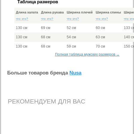
Таблица размеров
Длина халата
Длина рукава
Ширина плечей
Ширина спины
Ширин
что это?
что это?
что это?
что это?
что эт
130 см
69 см
52 см
60 см
133 с
130 см
68 см
54 см
63 см
140 с
130 см
68 см
59 см
70 см
150 с
Полная таблица мужских размеров →
Больше товаров бренда
Nusa
РЕКОМЕНДУЕМ ДЛЯ ВАС