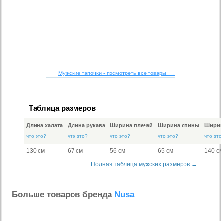
Мужские тапочки - посмотреть все товары →
Таблица размеров
Длина халата
Длина рукава
Ширина плечей
Ширина спины
Ширин
что это?
что это?
что это?
что это?
что эт
130 см
67 см
56 см
65 см
140 с
Полная таблица мужских размеров →
Больше товаров бренда
Nusa