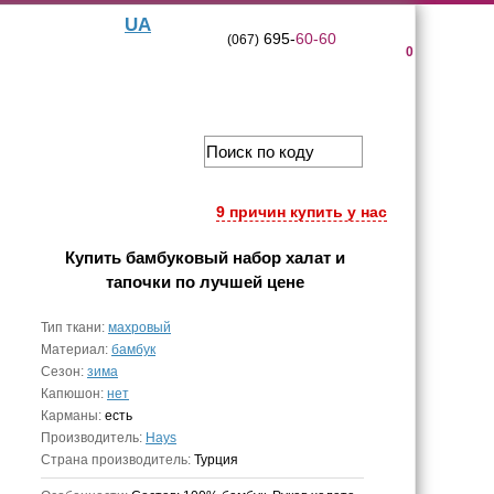
UA
695-
60-60
(067)
0
9 причин купить у нас
Купить
бамбуковый набор халат и
тапочки
по лучшей цене
Тип ткани:
махровый
Материал:
бамбук
Сезон:
зима
Капюшон:
нет
Карманы:
есть
Производитель:
Hays
Страна производитель:
Турция