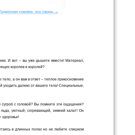
Подарочная упаковка - все товары →
нию. И вот – вы уже дышите вместе! Материал,
оящих королев и королей?
 тело, а он вам в ответ – теплое прикосновение
ой уходить далеко от вашего тела! Специальные,
й сугроб с головой? Вы помните эти ощущения?
 льда, уютный, согревающий, зимний халат! Он
= здоровье!
путаясь в длинных полах но не любите слишком