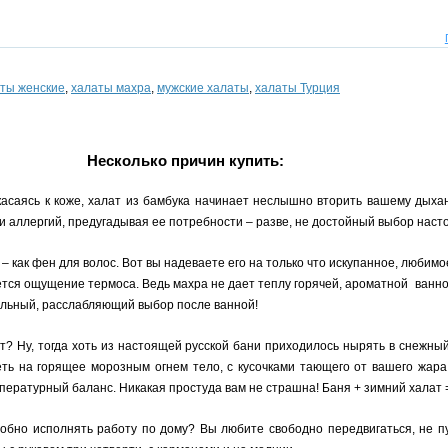
ты женские
,
халаты махра
,
мужские халаты
,
халаты Турция
Несколько причин купить:
асаясь к коже, халат из бамбука начинает неслышно вторить вашему дыха
 и аллергий, предугадывая ее потребности – разве, не достойный выбор наст
 как фен для волос. Вот вы надеваете его на только что искупанное, любимое
ляется ощущение термоса. Ведь махра не дает теплу горячей, ароматной ванн
альный, расслабляющий выбор после ванной!
т? Ну, тогда хоть из настоящей русской бани приходилось нырять в снежны
ть на горящее морозным огнем тело, с кусочками тающего от вашего жара
ературный баланс. Никакая простуда вам не страшна! Баня + зимний халат 
добно исполнять работу по дому? Вы любите свободно передвигаться, не 