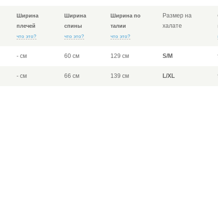
Размер на
Ширина
Ширина
Ширина по
халате
плечей
спины
талии
что это?
что это?
что это?
- см
60 см
129 см
S/M
- см
66 см
139 см
L/XL