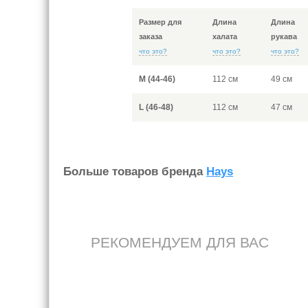
Размер для
Длина
Длина
заказа
халата
рукава
что это?
что это?
что это?
M (44-46)
112 см
49 см
L (46-48)
112 см
47 см
Больше товаров бренда
Hays
РЕКОМЕНДУЕМ ДЛЯ ВАС