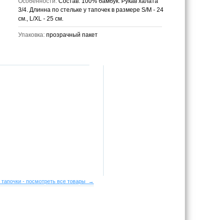
Особенности:
Состав: 100% бамбук. Рукав халата
3/4. Длинна по стельке у тапочек в размере S/M - 24
см., L/XL - 25 см.
Упаковка:
прозрачный пакет
 тапочки - посмотреть все товары →