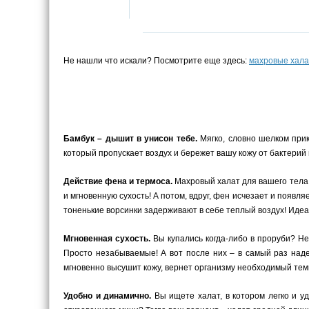
Не нашли что искали? Посмотрите еще здесь:
махровые хала
Бамбук – дышит в унисон тебе.
Мягко, словно шелком прик
который пропускает воздух и бережет вашу кожу от бактерий
Действие фена и термоса.
Махровый халат для вашего тела –
и мгновенную сухость! А потом, вдруг, фен исчезает и появ
тоненькие ворсинки задерживают в себе теплый воздух! Иде
Мгновенная сухость.
Вы купались когда-либо в проруби? Не
Просто незабываемые! А вот после них – в самый раз наде
мгновенно высушит кожу, вернет организму необходимый темп
Удобно и динамично.
Вы ищете халат, в котором легко и у