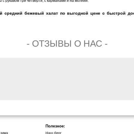
 с рукавом три четверти, с карманами и на молнии.
й средний бежевый халат по выгодной цене с быстрой дос
- ОТЗЫВЫ О НАС -
Полезное:
тавка
Наш блог