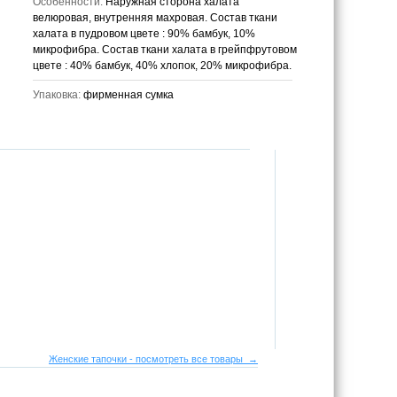
Особенности:
Наружная сторона халата
велюровая, внутренняя махровая. Состав ткани
халата в пудровом цвете : 90% бамбук, 10%
микрофибра. Состав ткани халата в грейпфрутовом
цвете : 40% бамбук, 40% хлопок, 20% микрофибра.
Упаковка:
фирменная сумка
Женские тапочки - посмотреть все товары →