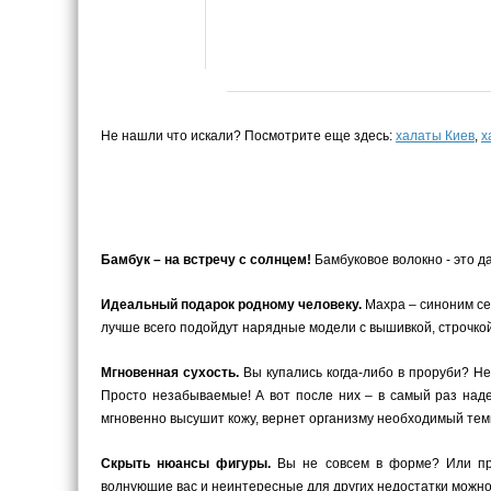
Не нашли что искали? Посмотрите еще здесь:
халаты Киев
,
х
Бамбук – на встречу с солнцем!
Бамбуковое волокно - это д
Идеальный подарок родному человеку.
Махра – синоним се
лучше всего подойдут нарядные модели с вышивкой, строчкой
Мгновенная сухость.
Вы купались когда-либо в проруби? Не
Просто незабываемые! А вот после них – в самый раз наде
мгновенно высушит кожу, вернет организму необходимый темп
Скрыть нюансы фигуры.
Вы не совсем в форме? Или прос
волнующие вас и неинтересные для других недостатки можн