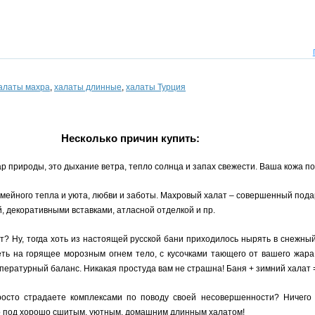
алаты махра
,
халаты длинные
,
халаты Турция
Несколько причин купить:
ар природы, это дыхание ветра, тепло солнца и запах свежести. Ваша кожа п
мейного тепла и уюта, любви и заботы. Махровый халат – совершенный пода
, декоративными вставками, атласной отделкой и пр.
т? Ну, тогда хоть из настоящей русской бани приходилось нырять в снежны
ть на горящее морозным огнем тело, с кусочками тающего от вашего жара
ературный баланс. Никакая простуда вам не страшна! Баня + зимний халат 
то страдаете комплексами по поводу своей несовершенности? Ничего ст
о под хорошо сшитым, уютным, домашним длинным халатом!