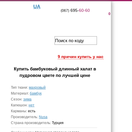
UA
695-
60-60
(067)
0
9 причин купить у нас
Купить
бамбуковый длинный халат в
пудровом цвете
по лучшей цене
Тип ткани:
махровый
Материал:
бамбук
Сезон:
зима
Капюшон:
нет
Карманы:
есть
Производитель:
Nusa
Страна производитель:
Турция