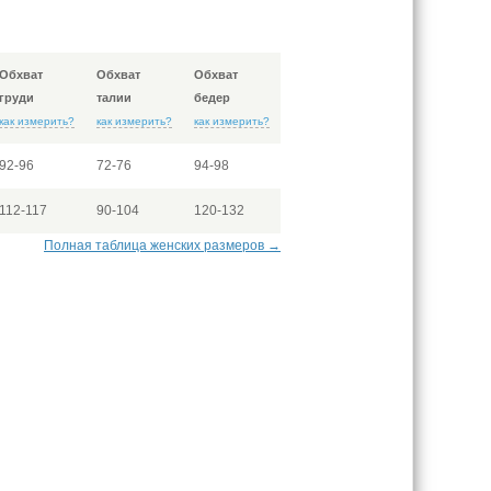
Обхват
Обхват
Обхват
груди
талии
бедер
как измерить?
как измерить?
как измерить?
92-96
72-76
94-98
112-117
90-104
120-132
Полная таблица женских размеров →