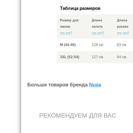
Таблица размеров
Размер для
Длина
Длина
заказа
халата
рукава
что это?
что это?
что это?
M (44-46)
128 см
63 см
3XL (52-54)
127 см
64 см
Больше товаров бренда
Nusa
РЕКОМЕНДУЕМ ДЛЯ ВАС