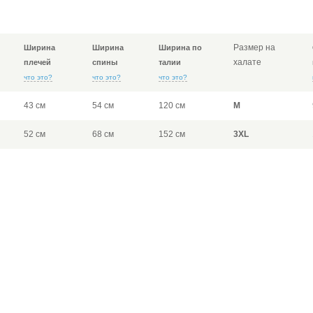
Размер на
Ширина
Ширина
Ширина по
халате
плечей
спины
талии
что это?
что это?
что это?
43 см
54 см
120 см
M
52 см
68 см
152 см
3XL