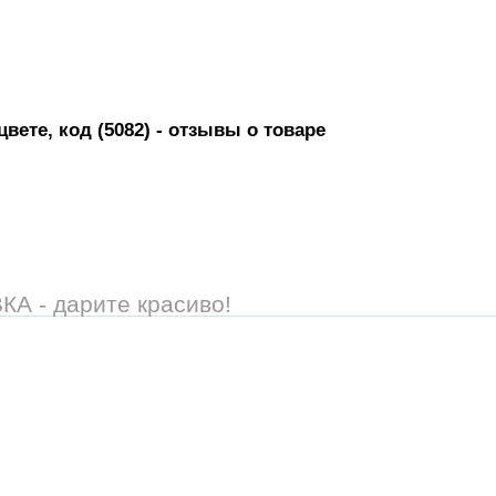
ете, код (5082)
- отзывы о товаре
 - дарите красиво!