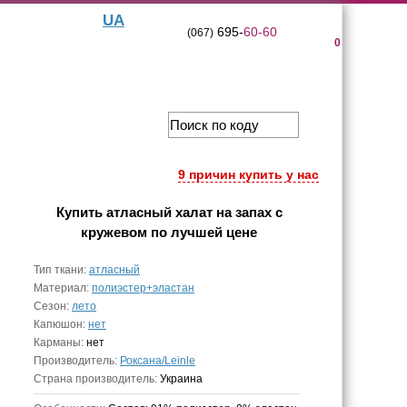
UA
695-
60-60
(067)
0
9 причин купить у нас
Купить
атласный халат на запах с
кружевом
по лучшей цене
Тип ткани:
атласный
Материал:
полиэстер+эластан
Сезон:
лето
Капюшон:
нет
Карманы:
нет
Производитель:
Роксана/Leinle
Страна производитель:
Украина