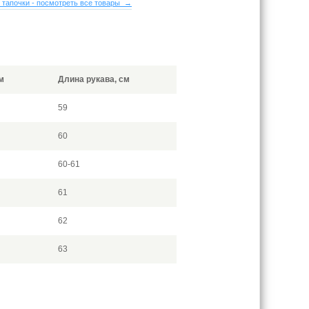
 тапочки - посмотреть все товары →
м
Длина рукава, см
59
60
60-61
61
62
63