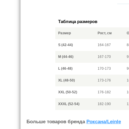
Таблица размеров
Размер
Рост, см
О
S (42-44)
164-167
8
M (44-46)
167-170
9
L (46-48)
170-173
9
XL (48-50)
173-176
1
XXL (50-52)
176-182
1
XXXL (52-54)
182-190
1
Больше товаров бренда
Роксана/Leinle