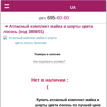
UA
UA
695-
60-60
(067)
➜
Атласный комплект майка и шорты цвета
лосось
(код 3808/01)
Размеры в наличии
Как подобрать размер?
Нет в наличии :
(
Купить
атласный комплект майка и
шорты цвета лосось
по лучшей цене